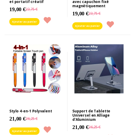
et portatif créatif
avec capuchon fixé
magnétiquement
19,00 €
23,75 €
19,00 €
23,75 €
Ajouter au panier
Ajouter au panier
Stylo 4-en-1 Polyvalent
Support de Tablette
Universel en Alliage
21,00 €
26,25 €
d'Aluminium
21,00 €
26,25 €
Ajouter au panier