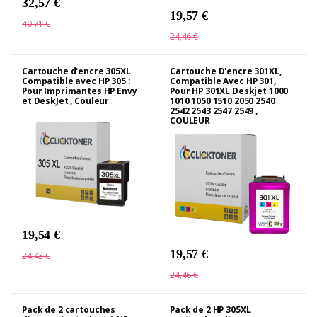
32,57 €
19,57 €
40,71 €
24,46 €
Cartouche d'encre 305XL
Cartouche D'encre 301XL,
Compatible avec HP 305 :
Compatible Avec HP 301,
Pour Imprimantes HP Envy
Pour HP 301XL Deskjet 1000
et DeskJet , Couleur
1010 1050 1510 2050 2540
2542 2543 2547 2549 ,
COULEUR
19,54 €
19,57 €
24,43 €
24,46 €
Pack de 2 cartouches
Pack de 2 HP 305XL