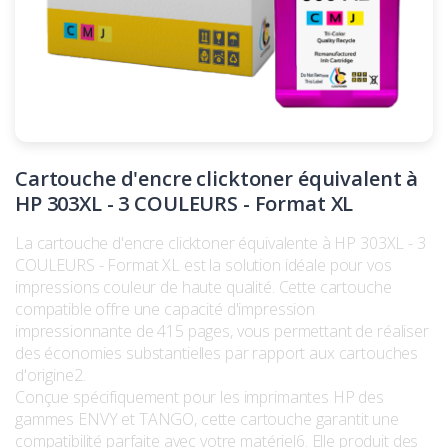
Cartouche d'encre clicktoner équivalent à
HP 303XL - 3 COULEURS - Format XL
La cartouche d'encre clicktoner équivalente à HP 303XL - 3
COULEURS - Format XL est la solution idéale pour vos
impressions couleur de haute qualité. Cette cartouche
compatible offre une capacité d'impression
impressionnante de 415 pages, vous permettant de réaliser
des économies substantielles par rapport aux cartouches
d'origine2.
Conçue spécifiquement pour les imprimantes HP des
gammes ENVY et TANGO, cette cartouche garantit une
compatibilité parfaite avec votre matériel6. Elle produit des