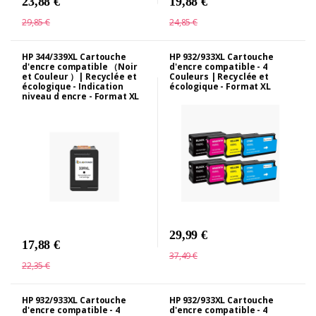
23,88 €
19,88 €
29,85 €
24,85 €
HP 344/339XL Cartouche
HP 932/933XL Cartouche
d'encre compatible （Noir
d'encre compatible - 4
et Couleur ）| Recyclée et
Couleurs | Recyclée et
écologique - Indication
écologique - Format XL
niveau d encre - Format XL
29,99 €
17,88 €
37,49 €
22,35 €
HP 932/933XL Cartouche
HP 932/933XL Cartouche
d'encre compatible - 4
d'encre compatible - 4