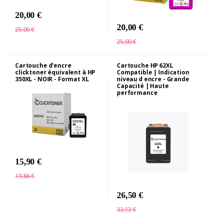
20,00 €
20,00 €
25,00 €
25,00 €
Cartouche d'encre
Cartouche HP 62XL
clicktoner équivalent à HP
Compatible | Indication
350XL - NOIR - Format XL
niveau d encre - Grande
Capacité | Haute
performance
15,90 €
19,88 €
26,50 €
33,13 €