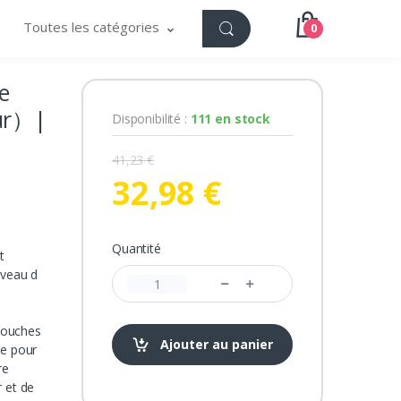
Toutes les catégories
0
e
eur）|
Disponibilité :
111 en stock
41,23 €
32,98 €
Quantité
t
iveau d
touches
Ajouter au panier
te pour
re
 et de