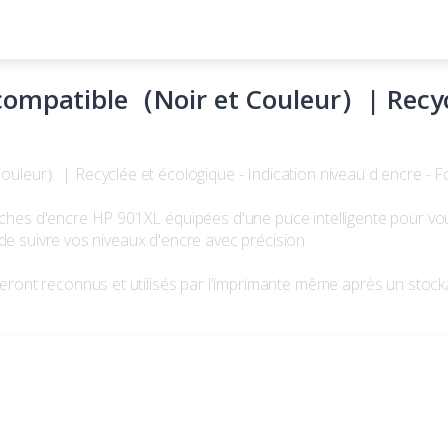
ompatible（Noir et Couleur）| Recyclé
leur）| Recyclée et écologique - Indication niveau d encre - 
s d'encre HP 901XL équipées d'une puce intelligente pour vous 
de suivre vos niveaux d'encre avec précision.
ont reconnus et utilisés par l'imprimante même après un stocka