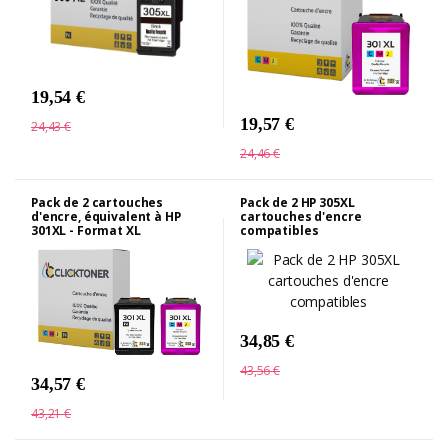
19,54 €
19,57 €
24,43 €
24,46 €
Pack de 2 cartouches
Pack de 2 HP 305XL
d'encre, équivalent à HP
cartouches d'encre
301XL - Format XL
compatibles
34,85 €
43,56 €
34,57 €
43,21 €