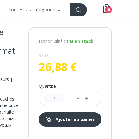
Toutes les catégories
0
e
Disponibilité :
143 en stock
ormat
33,60 €
26,88 €
leurs |
Quantité
touches
'une puce
parfaite
de suivre
Ajouter au panier
iveaux