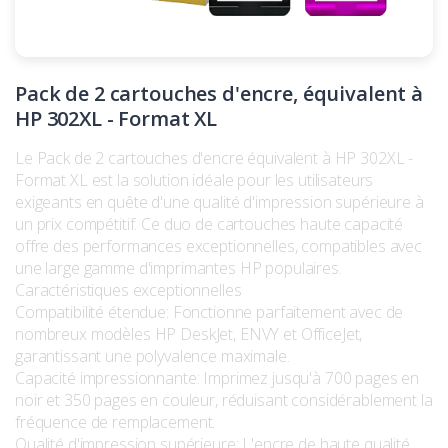
Pack de 2 cartouches d'encre, équivalent à
HP 302XL - Format XL
Le Pack de 2 cartouches d'encre équivalent à HP 302XL -
Format XL est la solution idéale pour les utilisateurs
exigeants en quête d'une qualité d'impression supérieure à
un prix compétitif. Ce duo de cartouches haute capacité
offre des performances exceptionnelles, compatibles avec
une large gamme d'imprimantes HP populaires.
Caractéristiques exceptionnelles
Compatibilité étendue: Fonctionne parfaitement avec de
nombreux modèles HP DeskJet, ENVY et OfficeJet,
garantissant une polyvalence maximale.
Capacité impressionnante: Imprimez jusqu'à 700 pages en
noir et 350 pages en couleur, réduisant considérablement la
fréquence de remplacement.
Qualité d'impression supérieure: L'encre de haute qualité