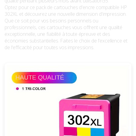
qualité pendant plusieurs mois avant utilisation35.
Optez pour ce pack de cartouches d'encre compatible HP
302XL et découvrez une nouvelle dimension d'impression.
Que ce soit pour vos besoins personnels ou
professionnels, ces cartouches vous offrent une qualité
exceptionnelle, une fiabilité à toute épreuve et des
économies substantielles. Faites le choix de l'excellence et
de l'efficacité pour toutes vos impressions.