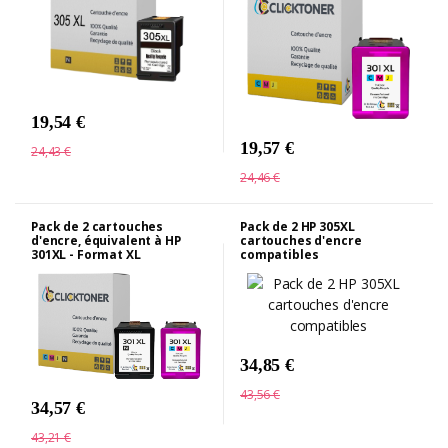
19,54 €
19,57 €
24,43 €
24,46 €
Pack de 2 cartouches
Pack de 2 HP 305XL
d'encre, équivalent à HP
cartouches d'encre
301XL - Format XL
compatibles
34,85 €
43,56 €
34,57 €
43,21 €