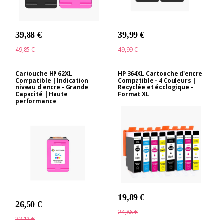
39,88 €
39,99 €
49,85 €
49,99 €
Cartouche HP 62XL
HP 364XL Cartouche d'encre
Compatible | Indication
Compatible - 4 Couleurs |
niveau d encre - Grande
Recyclée et écologique -
Capacité | Haute
Format XL
performance
19,89 €
26,50 €
24,86 €
33,13 €