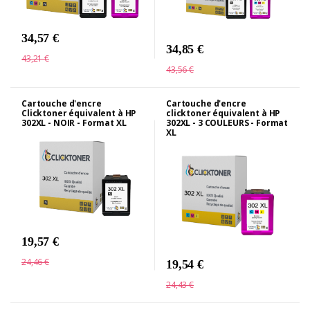
34,57 €
34,85 €
43,21 €
43,56 €
Cartouche d'encre
Cartouche d'encre
Clicktoner équivalent à HP
clicktoner équivalent à HP
302XL - NOIR - Format XL
302XL - 3 COULEURS - Format
XL
19,57 €
24,46 €
19,54 €
24,43 €