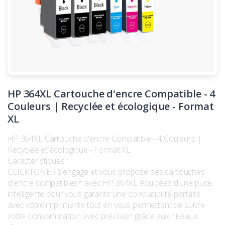
HP 364XL Cartouche d'encre Compatible - 4
Couleurs | Recyclée et écologique - Format
XL
HP 364XL Cartouche d'encre Compatible - 4 Couleurs |
Recyclée et écologique - Format XL
Caractéristiques :
CLICKTONER s'engage et vous propose des cartouches
d'encre compatibles* avec HP 364XL équipées d'une puce
intelligente pour vous garantir une compatibilité parfaite
avec votre imprimante tout en vous permettant de suivre
votre consommation avec précision grâce aux niveaux