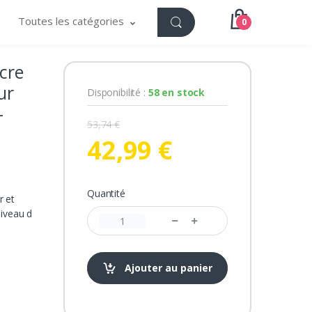
Toutes les catégories
0
cre
ur
Disponibilité :
58 en stock
-
53,74 €
42,99 €
Quantité
r et
niveau d
Ajouter au panier