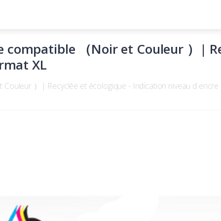
 compatible （Noir et Couleur ）| Rec
ormat XL
Couleur ）| Recyclée et écologique - Indication niveau d encre