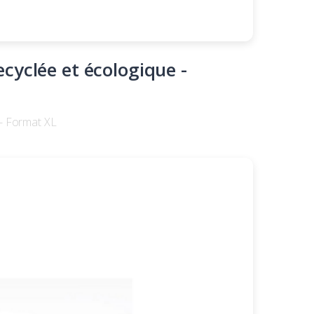
yclée et écologique -
 - Format XL