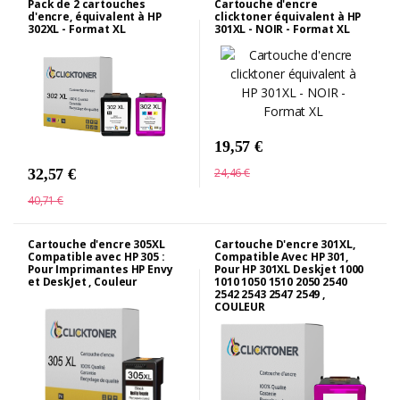
Pack de 2 cartouches
Cartouche d'encre
d'encre, équivalent à HP
clicktoner équivalent à HP
302XL - Format XL
301XL - NOIR - Format XL
19,57 €
24,46 €
32,57 €
40,71 €
Cartouche d'encre 305XL
Cartouche D'encre 301XL,
Compatible avec HP 305 :
Compatible Avec HP 301,
Pour Imprimantes HP Envy
Pour HP 301XL Deskjet 1000
et DeskJet , Couleur
1010 1050 1510 2050 2540
2542 2543 2547 2549 ,
COULEUR