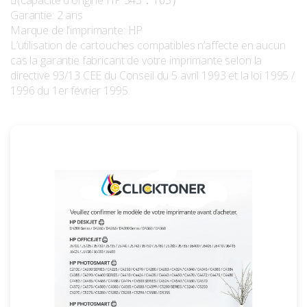
(capacité d'origine HP 343：165）
Garantie: 2 ans
Marque de l'imprimante: HP
L’utilisation de cartouches compatibles n’affecte en aucun
cas la garantie fabricant de votre imprimante selon la
directive 93/13 CEE du Conseil du 5 avril 1993 et la loi 1995 /
1996 du 1er février 1995.