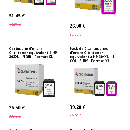
51,45 €
64,31 €
26,00 €
32,50 €
Cartouche d'encre
Pack de 2 cartouches
Clicktoner équivalent à HP
d'encre Clicktoner
303XL - NOIR - Format XL
équivalent à HP 304XL - 4
COULEURS - Format XL
39,20 €
26,50 €
49,00 €
33,13 €