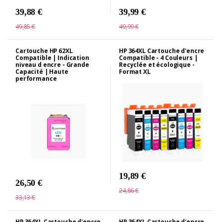
39,88 €
39,99 €
49,85 €
49,99 €
Cartouche HP 62XL
HP 364XL Cartouche d'encre
Compatible | Indication
Compatible - 4 Couleurs |
niveau d encre - Grande
Recyclée et écologique -
Capacité | Haute
Format XL
performance
19,89 €
26,50 €
24,86 €
33,13 €
HP 364XL Cartouche d'encre
HP 364XL Cartouche d'encre