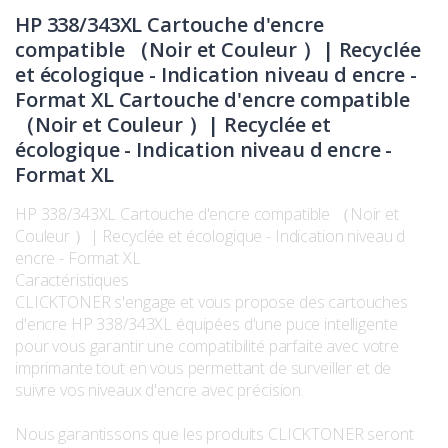
HP 338/343XL Cartouche d'encre
compatible （Noir et Couleur ）| Recyclée
et écologique - Indication niveau d encre -
Format XL Cartouche d'encre compatible
（Noir et Couleur ）| Recyclée et
écologique - Indication niveau d encre -
Format XL
HP 338/343XL Cartouche d'encre compatible （Noir et
Couleur ）| Recyclée et écologique - Indication niveau d
encre - Format XL
Caractéristiques
CLICKTONER s'engage et vous propose des cartouches
d'encre HP 338/343XL équipées d'une puce intelligente
pour vous garantir une compatibilité parfaite avec votre
imprimante tout en vous permettant de surveiller et de
suivre vos niveaux d'encre avec précision.
Nous garantissons que les produits CLICKTONER seront