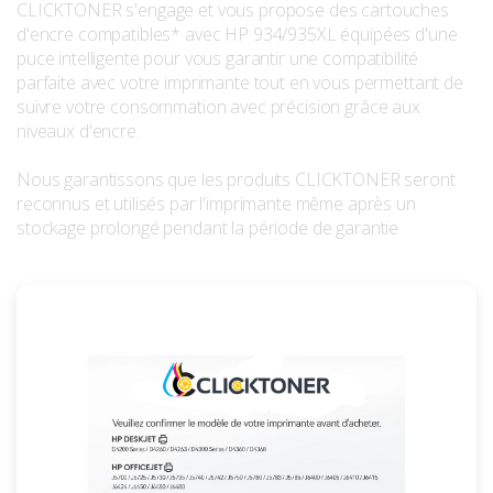
CLICKTONER s'engage et vous propose des cartouches
d'encre compatibles* avec HP 934/935XL équipées d'une
puce intelligente pour vous garantir une compatibilité
parfaite avec votre imprimante tout en vous permettant de
suivre votre consommation avec précision grâce aux
niveaux d'encre.
Nous garantissons que les produits CLICKTONER seront
reconnus et utilisés par l'imprimante même après un
stockage prolongé pendant la période de garantie