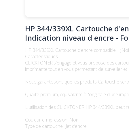
HP 344/339XL Cartouche d'enc
Indication niveau d encre - F
HP 344/339XL Cartouche d'encre compatible （Noir e
Caractéristiques
CLICKTONER s'engage et vous propose des cartouche
imprimante tout en vous permettant de surveiller et 
Nous garantissons que les produits Cartouche verte
Qualité premium, équivalente à l'originale d'une imp
L'utilisation des CLICKTONER HP 344/339XL peut ré
Couleur d'impression: Noir
Type de cartouche : Jet d’encre