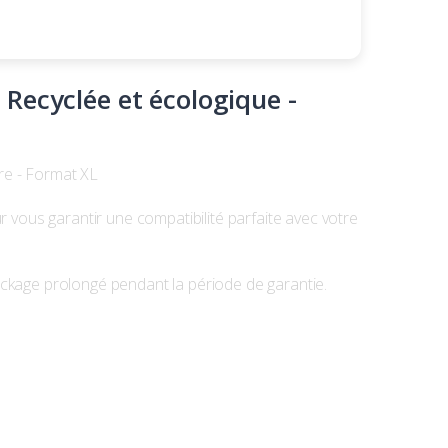
Recyclée et écologique -
re - Format XL
ous garantir une compatibilité parfaite avec votre
ckage prolongé pendant la période de garantie.