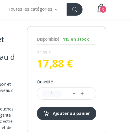
Toutes les catégories
0
et
Disponibilité :
115 en stock
22,35 €
eau d
17,88 €
Quantité
oir et
niveau d
touches
Ajouter au panier
igente
c votre
 et de